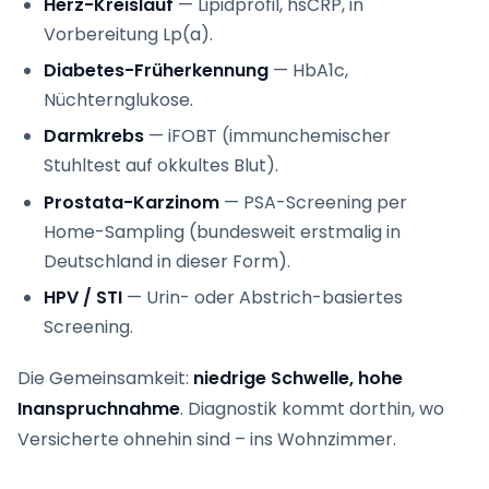
Herz-Kreislauf
— Lipidprofil, hsCRP, in
Vorbereitung Lp(a).
Diabetes-Früherkennung
— HbA1c,
Nüchternglukose.
Darmkrebs
— iFOBT (immunchemischer
Stuhltest auf okkultes Blut).
Prostata-Karzinom
— PSA-Screening per
Home-Sampling (bundesweit erstmalig in
Deutschland in dieser Form).
HPV / STI
— Urin- oder Abstrich-basiertes
Screening.
Die Gemeinsamkeit:
niedrige Schwelle, hohe
Inanspruchnahme
. Diagnostik kommt dorthin, wo
Versicherte ohnehin sind – ins Wohnzimmer.