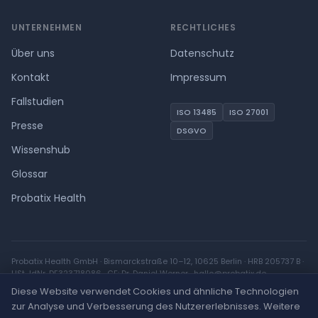
UNTERNEHMEN
RECHTLICHES
Über uns
Datenschutz
Kontakt
Impressum
Fallstudien
ISO 13485
ISO 27001
Presse
DSGVO
Wissenshub
Glossar
Probatix Health
Probatix Health GmbH · Bismarckstraße 10–12, 10625 Berlin · HRB 205737 B ·
USt-IdNr. DE323718086 · GF: Dr. Daniel Werner ·
hallo@probatix.de
Diese Website verwendet Cookies und ähnliche Technologien
zur Analyse und Verbesserung des Nutzererlebnisses. Weitere