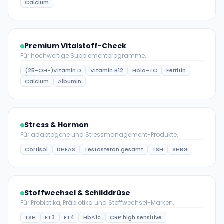
Calcium
Premium Vitalstoff-Check
Für hochwertige Supplementprogramme.
(25-OH-)Vitamin D
Vitamin B12
Holo-TC
Ferritin
Calcium
Albumin
Stress & Hormon
Für adaptogene und Stressmanagement-Produkte.
Cortisol
DHEAS
Testosteron gesamt
TSH
SHBG
Stoffwechsel & Schilddrüse
Für Probiotika, Präbiotika und Stoffwechsel-Marken.
TSH
FT3
FT4
HbA1c
CRP high sensitive