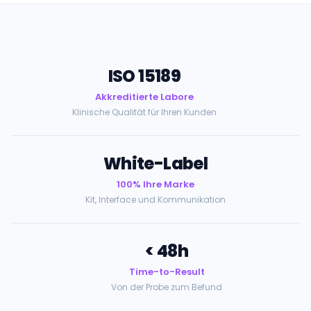
ISO 15189
Akkreditierte Labore
Klinische Qualität für Ihren Kunden
White-Label
100% Ihre Marke
Kit, Interface und Kommunikation
< 48h
Time-to-Result
Von der Probe zum Befund