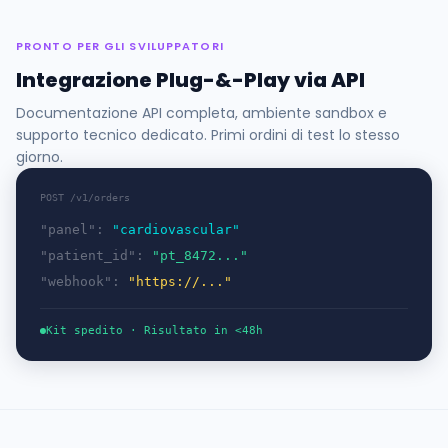
PRONTO PER GLI SVILUPPATORI
Integrazione Plug-&-Play via API
Documentazione API completa, ambiente sandbox e
supporto tecnico dedicato. Primi ordini di test lo stesso
giorno.
POST /v1/orders
"panel":
"cardiovascular"
"patient_id":
"pt_8472..."
"webhook":
"https://..."
Kit spedito · Risultato in <48h