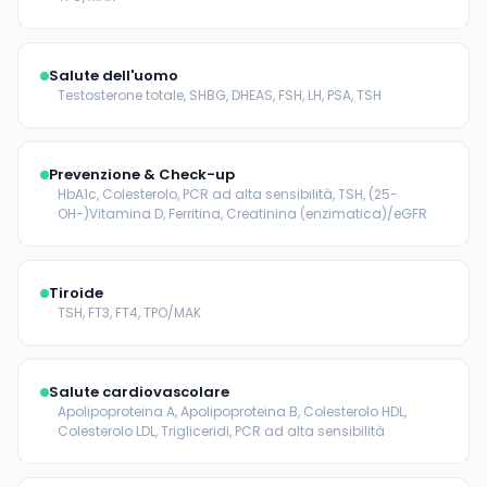
Salute dell'uomo
Testosterone totale, SHBG, DHEAS, FSH, LH, PSA, TSH
Prevenzione & Check-up
HbA1c, Colesterolo, PCR ad alta sensibilità, TSH, (25-
OH-)Vitamina D, Ferritina, Creatinina (enzimatica)/eGFR
Tiroide
TSH, FT3, FT4, TPO/MAK
Salute cardiovascolare
Apolipoproteina A, Apolipoproteina B, Colesterolo HDL,
Colesterolo LDL, Trigliceridi, PCR ad alta sensibilità