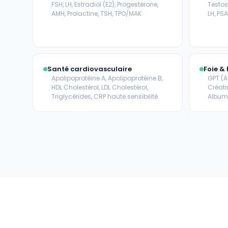
FSH, LH, Estradiol (E2), Progestérone,
Testos
AMH, Prolactine, TSH, TPO/MAK
LH, PSA
Santé cardiovasculaire
Foie & 
Apolipoprotéine A, Apolipoprotéine B,
GPT (AL
HDL Cholestérol, LDL Cholestérol,
Créati
Triglycérides, CRP haute sensibilité
Albumi