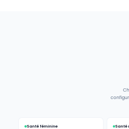
Ch
configur
Santé féminine
Santé 