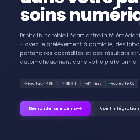
soins numéri
Probatix comble l'écart entre la télémédeci
– avec le prélèvement à domicile, des labo
partenaires accrédités et des résultats str
automatiquement dans votre plateforme.
Résultat < 48h
FHIR R4
API-first
Accrédité UE
Demander une démo
Voir l'intégration