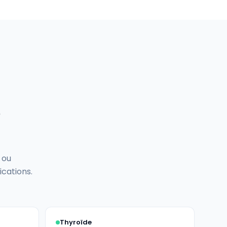
e
 ou
cations.
Thyroïde