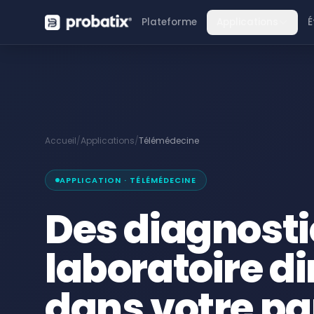
Plateforme
Applications
É
Accueil
/
Applications
/
Télémédecine
APPLICATION · TÉLÉMÉDECINE
Des diagnosti
laboratoire d
dans votre pa