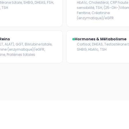
térone totale, SHBG, DHEAS, FSH,
HbA1c, Cholestérol, CRP haute
, TSH
sensibilité, TSH, (25-OH-)Vita
Ferritine, Créatinine
(enzymatique)/eGFR
Reins
Hormones & Métabolisme
T, ALAT), GGT, Bilirubine totale,
Cortisol, DHEAS, Testostérone t
nine (enzymatique)/eGFR,
SHBG, HbA1c, TSH
ne, Protéines totales