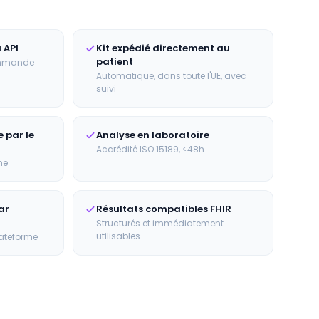
 API
Kit expédié directement au
patient
ommande
Automatique, dans toute l'UE, avec
suivi
 par le
Analyse en laboratoire
Accrédité ISO 15189, <48h
ne
ar
Résultats compatibles FHIR
Structurés et immédiatement
utilisables
lateforme