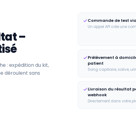
Commande de test via
Un appel API crée une c
ltat –
isé
Prélèvement à domicile
patient
 : expédition du kit,
Sang capillaire, salive, uri
 se déroulent sans
Livraison du résultat p
webhook
Directement dans votre p