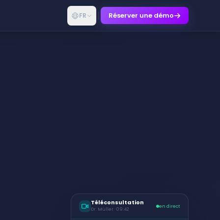
Réserver une démo
FR
Téléconsultation
en direct
Dr. Müller · 09:42