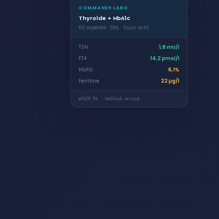
COMMANDE LABO
Thyroïde + HbA1c
Kit expédié · DHL · Suivi actif
TSH
1,8 mU/l
FT4
14,2 pmol/l
HbA1c
6,1%
Ferritine
22 µg/l
FHIR R4 · Webhook envoyé