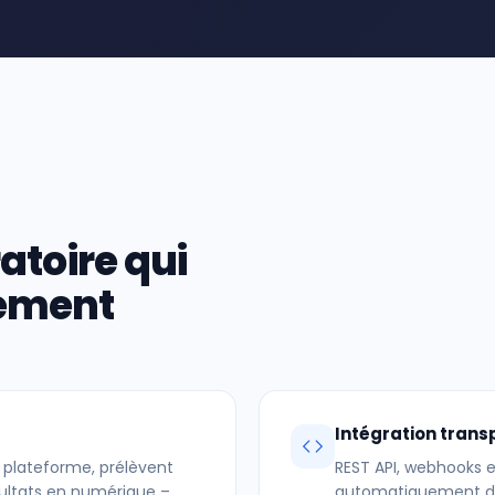
atoire qui
uement
Intégration trans
 plateforme, prélèvent
REST API, webhooks et
ésultats en numérique –
automatiquement dan