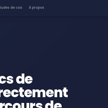
tudes de cas
À propos
cs de
irectement
rcours de