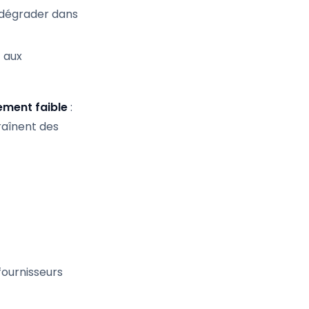
e dégrader dans
t aux
ment faible
:
traînent des
ournisseurs