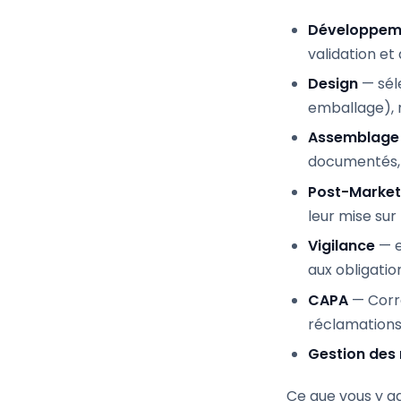
Développeme
validation et
Design
— séle
emballage), 
Assemblage
documentés, 
Post-Market 
leur mise sur
Vigilance
— e
aux obligati
CAPA
— Corre
réclamations
Gestion des 
Ce que vous y g