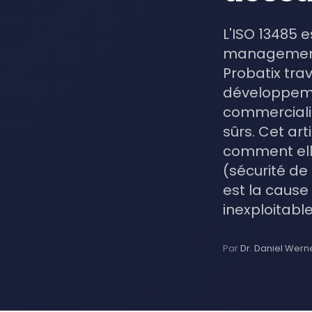
L'ISO 13485 
management d
Probatix trav
développemen
commercialis
sûrs. Cet ar
comment elle 
(sécurité de
est la cause 
inexploitable
Par
Dr. Daniel Wern