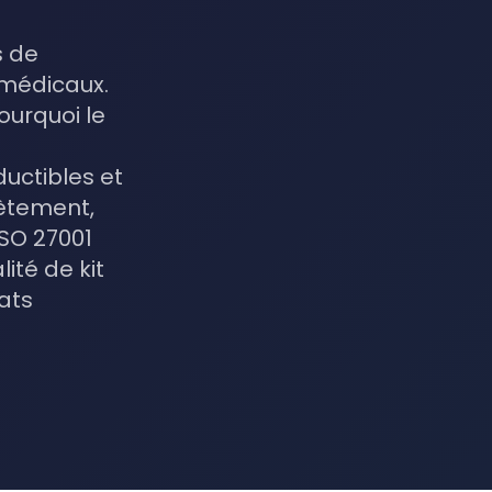
s de
 médicaux.
ourquoi le
ductibles et
rètement,
ISO 27001
ité de kit
tats