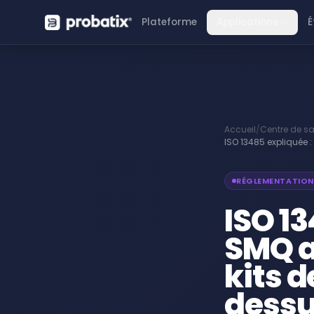
Plateforme
Applications
É
Accueil
/
Centre de sa
ISO 13485 expliquée :
RÉGLEMENTATION
ISO 13
SMQ a
kits d
dess