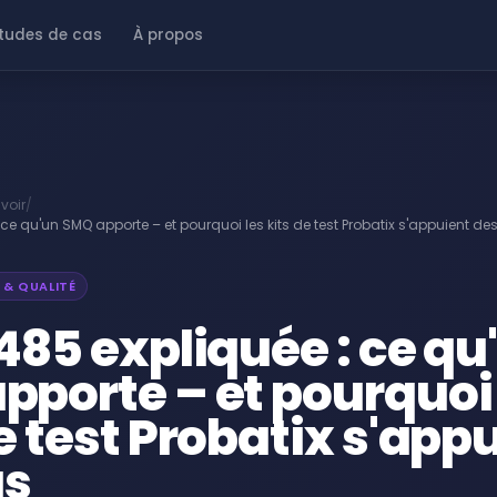
tudes de cas
À propos
voir
/
 ce qu'un SMQ apporte – et pourquoi les kits de test Probatix s'appuient de
 & QUALITÉ
485 expliquée : ce qu
pporte – et pourquoi 
e test Probatix s'app
us