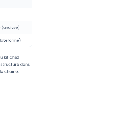
)
e
(analyse)
lateforme)
u kit chez
t structuré dans
la chaîne.