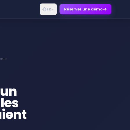
Réserver une démo
FR
ssus
'un
les
uient