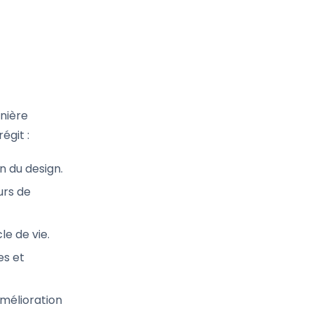
anière
égit :
n du design.
urs de
le de vie.
es et
amélioration