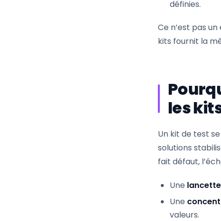
définies.
Ce n’est pas un 
kits fournit la 
Pourqu
les kit
Un kit de test s
solutions stabili
fait défaut, l’éc
Une
lancette
Une
concentr
valeurs.