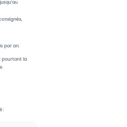
jusqu’au
consignés,
s par an.
t pourtant la
e.
 :