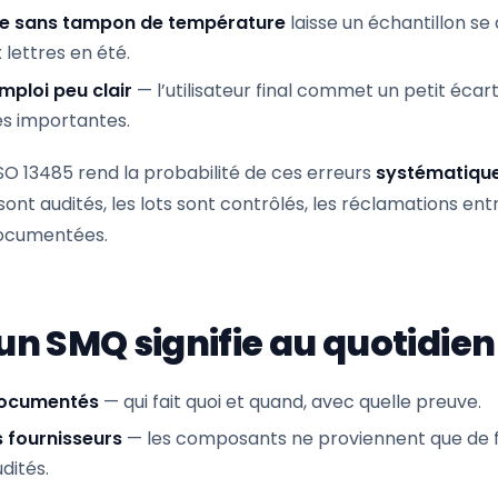
e sans tampon de température
laisse un échantillon s
 lettres en été.
ploi peu clair
— l’utilisateur final commet un petit écar
s importantes.
SO 13485 rend la probabilité de ces erreurs
systématique
 sont audités, les lots sont contrôlés, les réclamations en
documentées.
un SMQ signifie au quotidien
documentés
— qui fait quoi et quand, avec quelle preuve.
 fournisseurs
— les composants ne proviennent que de f
udités.