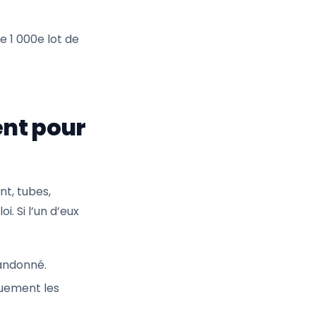
e 1 000e lot de
nt pour
nt, tubes,
. Si l’un d’eux
bandonné.
uement les